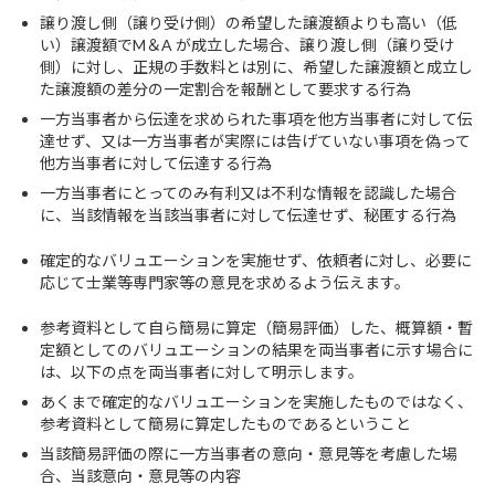
譲り渡し側（譲り受け側）の希望した譲渡額よりも高い（低
い）譲渡額でM＆A が成立した場合、譲り渡し側（譲り受け
側）に対し、正規の手数料とは別に、希望した譲渡額と成立し
た譲渡額の差分の一定割合を報酬として要求する行為
一方当事者から伝達を求められた事項を他方当事者に対して伝
達せず、又は一方当事者が実際には告げていない事項を偽って
他方当事者に対して伝達する行為
一方当事者にとってのみ有利又は不利な情報を認識した場合
に、当該情報を当該当事者に対して伝達せず、秘匿する行為
確定的なバリュエーションを実施せず、依頼者に対し、必要に
応じて士業等専門家等の意見を求めるよう伝えます。
参考資料として自ら簡易に算定（簡易評価）した、概算額・暫
定額としてのバリュエーションの結果を両当事者に示す場合に
は、以下の点を両当事者に対して明示します。
あくまで確定的なバリュエーションを実施したものではなく、
参考資料として簡易に算定したものであるということ
当該簡易評価の際に一方当事者の意向・意見等を考慮した場
合、当該意向・意見等の内容