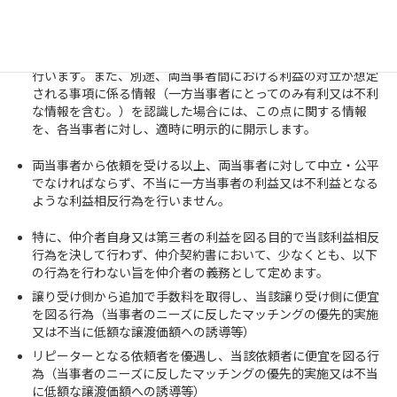
合には、その旨）を、両当事者に伝えます。
仲介契約締結に当たり、予め、両当事者間において利益の対立
が想定される事項について、各当事者に対し、明示的に説明を
行います。また、別途、両当事者間における利益の対立が想定
される事項に係る情報（一方当事者にとってのみ有利又は不利
な情報を含む。）を認識した場合には、この点に関する情報
を、各当事者に対し、適時に明示的に開示します。
両当事者から依頼を受ける以上、両当事者に対して中立・公平
でなければならず、不当に一方当事者の利益又は不利益となる
ような利益相反行為を行いません。
特に、仲介者自身又は第三者の利益を図る目的で当該利益相反
行為を決して行わず、仲介契約書において、少なくとも、以下
の行為を行わない旨を仲介者の義務として定めます。
譲り受け側から追加で手数料を取得し、当該譲り受け側に便宜
を図る行為（当事者のニーズに反したマッチングの優先的実施
又は不当に低額な譲渡価額への誘導等）
リピーターとなる依頼者を優遇し、当該依頼者に便宜を図る行
為（当事者のニーズに反したマッチングの優先的実施又は不当
に低額な譲渡価額への誘導等）